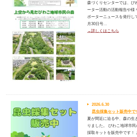
森づくりセンターでは、び
ーター活動の活動報告や様
ポーターニュースを発行してい
月30日号...
→詳しくはこちら
2026.6.30
昆虫採集セット販売中で
夏が間近に迫る中、森の生
りました。 びわこ地球市
採取キットを販売中です！