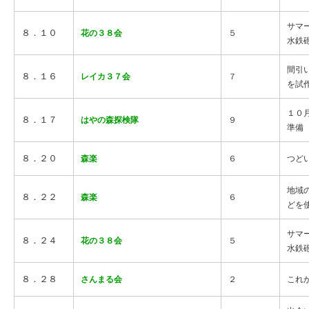
サマ
８．１０
花の３８会
５
水鉄
間引
８．１６
レイカ３７会
７
を試
１０
８．１７
はやの森探検隊
９
準備
８．２０
森楽
６
つど
地域
８．２２
森楽
６
どを
サマ
８．２４
花の３８会
５
水鉄
８．２８
さんまる会
２
これ