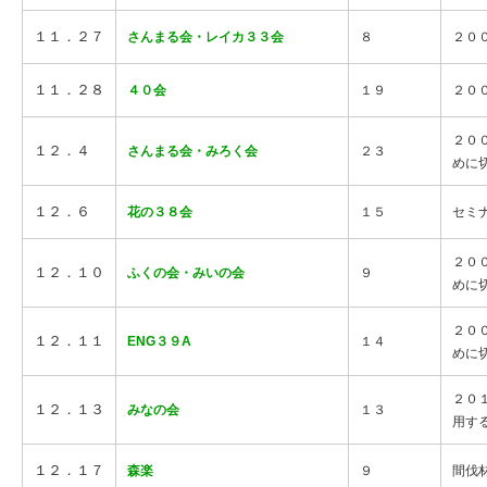
１１．２７
さんまる会・レイカ３３会
８
２０
１１．２８
４０会
１９
２０
２０
１２．４
さんまる会・みろく会
２３
めに
１２．６
花の３８会
１５
セミ
２０
１２．１０
ふくの会・みいの会
９
めに
２０
１２．１１
ENG３９A
１４
めに
２０
１２．１３
みなの会
１３
用す
１２．１７
森楽
９
間伐