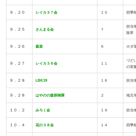
９．２０
レイカ３７会
１０
四季
担当
９．２５
さんまる会
７
除草
９．２６
森楽
６
ホダ
づど
９．２７
レイカ３６会
１１
の実
９．２８
LBK39
１６
担当
９．２８
はやのの森探検隊
２
地元
１０．２
みろく会
１９
担当
１０．４
花の３８会
１４
四季