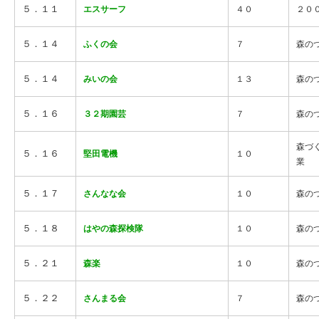
５．１１
エスサーフ
４０
２０
５．１４
ふくの会
７
森の
５．１４
みいの会
１３
森の
５．１６
３２期園芸
７
森の
森づ
５．１６
堅田電機
１０
業
５．１７
さんなな会
１０
森の
５．１８
はやの森探検隊
１０
森の
５．２１
森楽
１０
森の
５．２２
さんまる会
７
森の