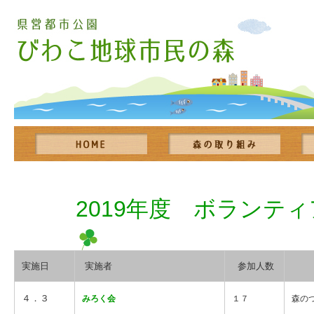
2019年度 ボランテ
実施日
実施者
参加人数
４．３
みろく会
１７
森の