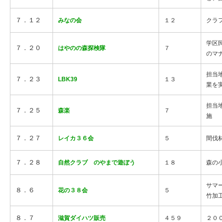
７．１２
みなの会
１２
クラ
学区
７．２０
はやのの森探検隊
７
のマ
担当
７．２３
LBK39
１３
業を
担当
７．２５
森楽
７
施
７．２７
レイカ３６会
５
間伐
７．２８
自然クラブ のやまで遊ぼう
１８
森の
サマ
８．６
花の３８会
５
竹加
８．７
滋賀ダイハツ販売
４５９
２０