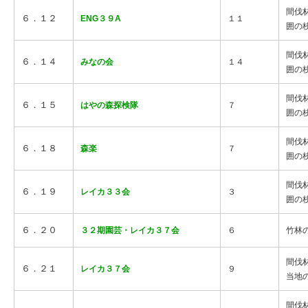
間伐
６．１２
ENG３９A
１１
囲の
間伐
６．１４
みなの会
１４
囲の
間伐
６．１５
はやの森探検隊
７
囲の
間伐
６．１８
森楽
７
囲の
間伐
６．１９
レイカ３３会
３
囲の
６．２０
３２期園芸・レイカ３７会
６
竹林
間伐
６．２１
レイカ３７会
９
当地
間伐