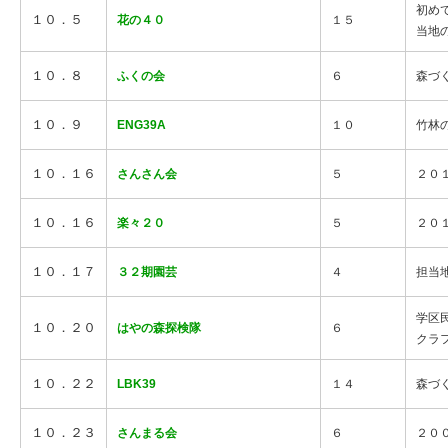
初め
１０．５
花の４０
１５
当地
１０．８
ふくの会
６
森づ
１０．９
ENG39A
１０
竹林
１０．１６
さんさん会
５
２０
１０．１６
楽々２０
５
２０
１０．１７
３２期園芸
４
担当
学区
１０．２０
はやの森探検隊
６
クラ
１０．２２
LBK39
１４
森づ
１０．２３
さんまる会
６
２０