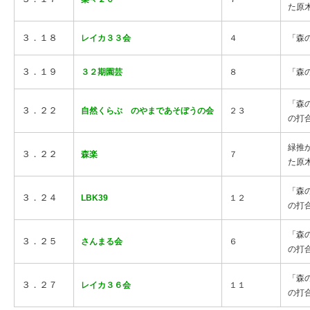
た原
３．１８
レイカ３３会
４
「森
３．１９
３２期園芸
８
「森
「森
３．２２
自然くらぶ のやまであそぼうの会
２３
の打
緑推
３．２２
森楽
７
た原
「森
３．２４
LBK39
１２
の打
「森
３．２５
さんまる会
６
の打
「森
３．２７
レイカ３６会
１１
の打