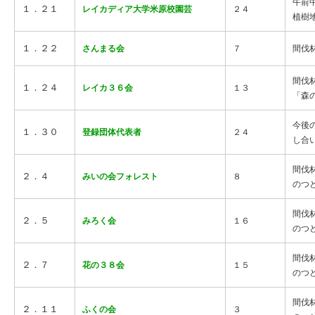
午前
１．２１
レイカディア大学米原校園芸
２４
植樹
１．２２
さんまる会
７
間伐
間伐
１．２４
レイカ３６会
１３
「森
今後
１．３０
登録団体代表者
２４
し合
間伐
２．４
みいの会フォレスト
８
のつ
間伐
２．５
みろく会
１６
のつ
間伐
２．７
花の３８会
１５
のつ
間伐
２．１１
ふくの会
３