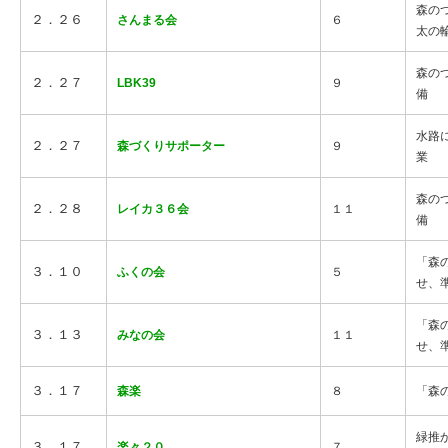
森の
２．２６
さんまる会
６
太の
森の
２．２７
LBK39
９
備
水路
２．２７
森づくりサポーター
９
業
森の
２．２８
レイカ３６会
１１
備
「森
３．１０
ふくの会
５
せ、
「森
３．１３
みなの会
１１
せ、
３．１７
森楽
８
「森
緑推
３．１７
楽々２０
７