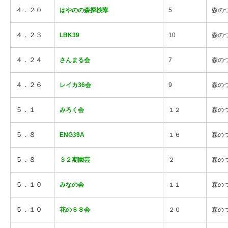
４．２０
はやのの森探検隊
5
森の
４．２３
LBK39
10
森の
４．２４
さんまる会
7
森の
４．２６
レイカ36会
9
森の
５．１
みろく会
１２
森の
５．８
ENG39A
１６
森の
５．８
３２期園芸
２
森の
５．１０
みなの会
１１
森の
５．１０
花の３８会
２０
森の