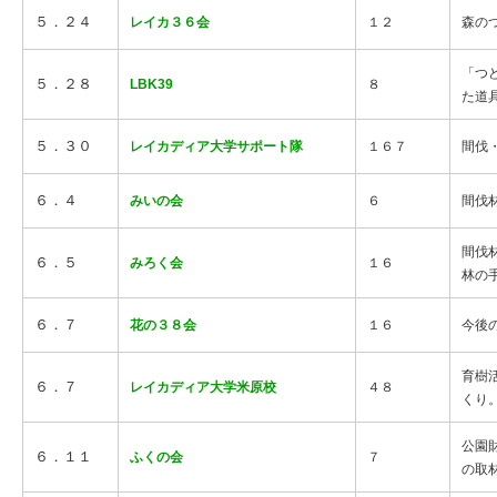
５．２４
レイカ３６会
１２
森の
「つ
５．２８
LBK39
８
た道
５．３０
レイカディア大学サポート隊
１６７
間伐
６．４
みいの会
６
間伐
間伐
６．５
みろく会
１６
林の
６．７
花の３８会
１６
今後
育樹
６．７
レイカディア大学米原校
４８
くり
公園
６．１１
ふくの会
７
の取