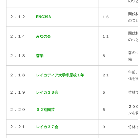
のつ
間伐
２．１２
ENG39A
１６
のつ
間伐
２．１４
みなの会
１１
のつ
森の
２．１８
森楽
８
備
午前
２．１８
レイカディア大学米原校１年
２１
伐を
２．１９
レイカ３３会
５
竹林
２０
２．２０
３２期園芸
５
ンを
２．２１
レイカ３７会
９
竹林