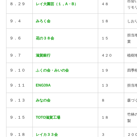
出会
８．２９
レイ大園芸（１，A・B）
４８
リモ
９．４
みろく会
１８
しお
担当
９．６
花の３８会
１５
業
９．７
滋賀銀行
４２０
植樹
９．１０
ふくの会・みいの会
１９
四季
９．１１
ENG39A
１３
担当
９．１３
みなの会
８
森づ
竹林
９．１５
TOTO滋賀工場
１８
製
９．１８
レイカ３３会
３
２０