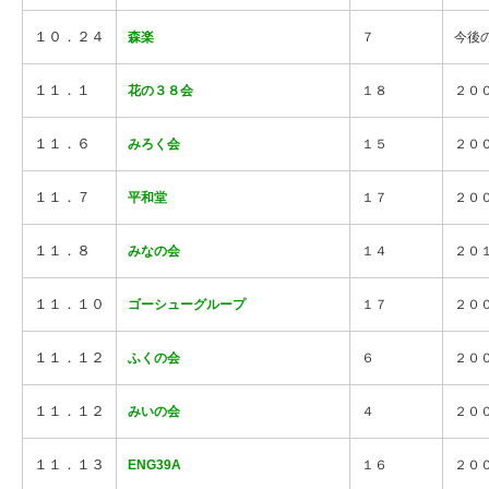
１０．２４
森楽
７
今後
１１．１
花の３８会
１８
２０
１１．６
みろく会
１５
２０
１１．７
平和堂
１７
２０
１１．８
みなの会
１４
２０
１１．１０
ゴーシューグループ
１７
２０
１１．１２
ふくの会
６
２０
１１．１２
みいの会
４
２０
１１．１３
ENG39A
１６
２０