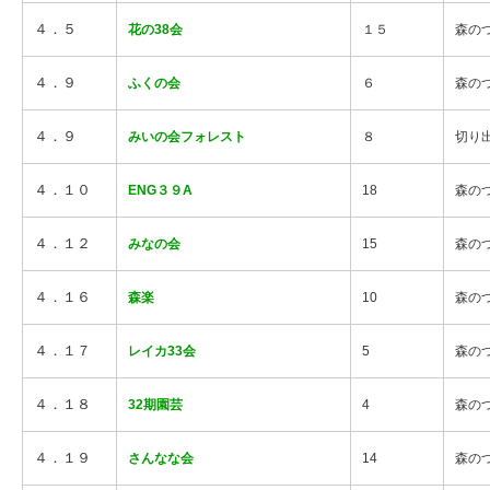
４．５
花の38会
１５
森の
４．９
ふくの会
６
森の
４．９
みいの会フォレスト
８
切り
４．１０
ENG３９A
18
森の
４．１２
みなの会
15
森の
４．１６
森楽
10
森の
４．１７
レイカ33会
5
森の
４．１８
32期園芸
4
森の
４．１９
さんなな会
14
森の