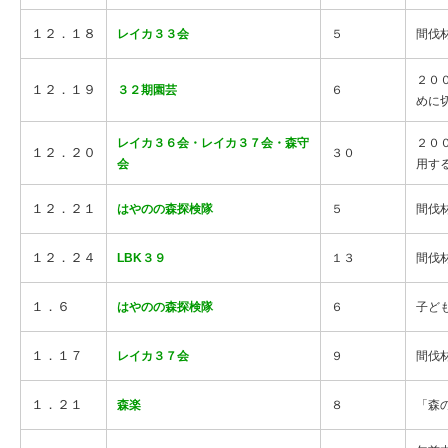
１２．１８
レイカ３３会
５
間伐
２０
１２．１９
３２期園芸
６
めに
レイカ３６会・レイカ３７会・森守
２０
１２．２０
３０
会
用す
１２．２１
はやのの森探検隊
５
間伐
１２．２４
LBK３９
１３
間伐
１．６
はやのの森探検隊
６
子ど
１．１７
レイカ３７会
９
間伐
１．２１
森楽
８
「森