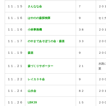
１１．１５
さんなな会
７
２０
１１．１６
はやのの森探検隊
９
セミ
１１．１６
小林事務機
３８
２０
１１．１７
のやまであそぼうの会・森楽
３３
２０
１１．１９
森楽
９
２０
水路
１１．２１
森づくりサポーター
２１
業
１１．２２
レイカ３６会
９
２０
１１．２４
山水会
８２
２０
１１．２６
LBK39
１５
２０