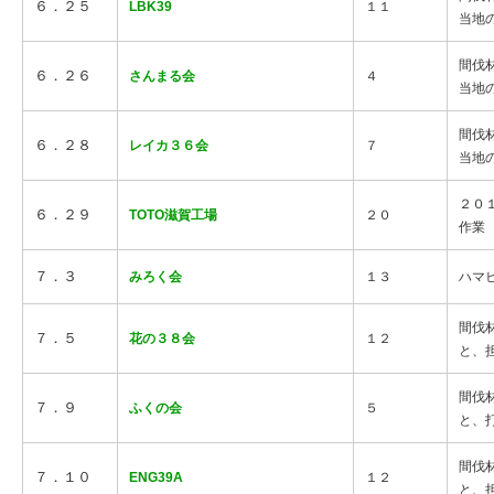
６．２５
LBK39
１１
当地
間伐
６．２６
さんまる会
４
当地
間伐
６．２８
レイカ３６会
７
当地
２０
６．２９
TOTO滋賀工場
２０
作業
７．３
みろく会
１３
ハマ
間伐
７．５
花の３８会
１２
と、
間伐
７．９
ふくの会
５
と、
間伐
７．１０
ENG39A
１２
と、