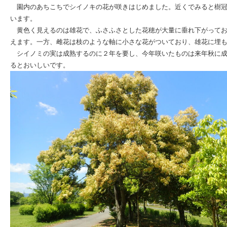
園内のあちこちでシイノキの花が咲きはじめました。近くでみると樹冠
います。
黄色く見えるのは雄花で、ふさふさとした花穂が大量に垂れ下がってお
えます。一方、雌花は枝のような軸に小さな花がついており、雄花に埋
シイノミの実は成熟するのに２年を要し、今年咲いたものは来年秋に成
るとおいしいです。