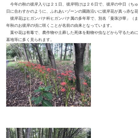
今年の秋の彼岸入りは２１日、彼岸明けは２６日で、彼岸の中日（ちゅ
日に合わすかのように、ふれあいゾーンの園路沿いに彼岸花が真っ赤な
彼岸花はヒガンバナ科ヒガンバナ属の多年草で、別名「曼珠沙華」（ま
年秋のお彼岸の頃に咲くことが名前の由来となっています。
葉や花は有毒で、農作物や土葬した死体を動物や虫などから守るために
墓地等に多く見られます。