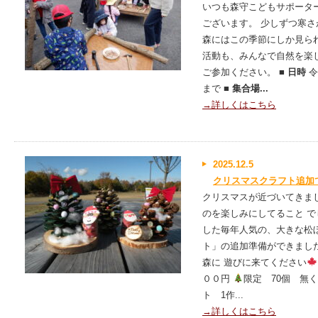
いつも森守こどもサポータ
ございます。 少しずつ寒
森にはこの季節にしか見られ
活動も、みんなで自然を楽
ご参加ください。
■ 日時
令
まで
■ 集合場...
→詳しくはこちら
2025.12.5
クリスマスクラフト追加
クリスマスが近づいてきま
のを楽しみにしてること で
した毎年人気の、大きな松
ト」の追加準備ができまし
森に 遊びに来てください
００円
限定 70個 無
ト 1作...
→詳しくはこちら