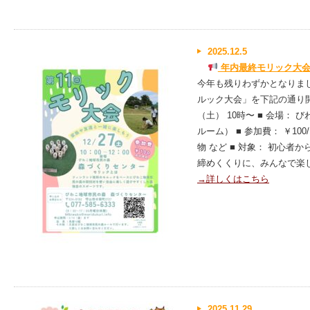
2025.12.5
年内最終モリック大会
今年も残りわずかとなりま
ルック大会」を下記の通り開催
（土） 10時〜 ■ 会場：
ルーム） ■ 参加費： ￥10
物 など ■ 対象： 初心者
締めくくりに、みんなで楽し
→詳しくはこちら
2025.11.29