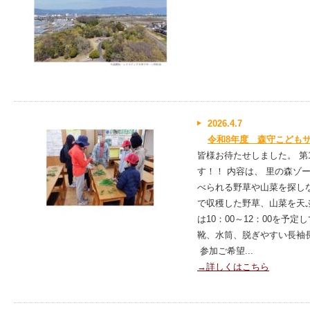
2026.4.7
令和8年度 森守こども
皆様お待たせしました。 第
す！！ 内容は、 里の森ゾ
べられる野草や山菜を探し
で収穫した野草、山菜を天
は10：00～12：00を予
靴、水筒、脱ぎやすい長袖
参加ご希望...
→詳しくはこちら