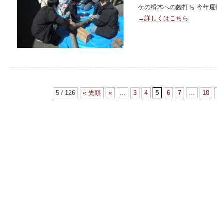
ケの榾木への菌打ち 今年度
→詳しくはこちら
5 / 126
« 先頭
«
...
3
4
5
6
7
...
10